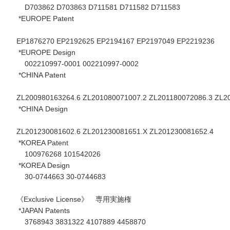
D703862 D703863 D711581 D711582 D711583
*EUROPE Patent
EP1876270 EP2192625 EP2194167 EP2197049 EP2219236
*EUROPE Design
002210997-0001 002210997-0002
*CHINA Patent
ZL200980163264.6 ZL201080071007.2 ZL201180072086.3 ZL2
*CHINA Design
ZL201230081602.6 ZL201230081651.X ZL201230081652.4
*KOREA Patent
100976268 101542026
*KOREA Design
30-0744663 30-0744683
《Exclusive License》 専用実施権
*JAPAN Patents
3768943 3831322 4107889 4458870