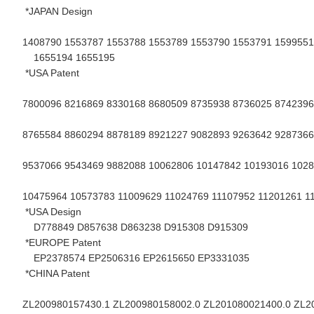
*JAPAN Design
1408790 1553787 1553788 1553789 1553790 1553791 1599551
1655194 1655195
*USA Patent
7800096 8216869 8330168 8680509 8735938 8736025 8742396
8765584 8860294 8878189 8921227 9082893 9263642 9287366
9537066 9543469 9882088 10062806 10147842 10193016 102
10475964 10573783 11009629 11024769 11107952 11201261 1
*USA Design
D778849 D857638 D863238 D915308 D915309
*EUROPE Patent
EP2378574 EP2506316 EP2615650 EP3331035
*CHINA Patent
ZL200980157430.1 ZL200980158002.0 ZL201080021400.0 ZL2