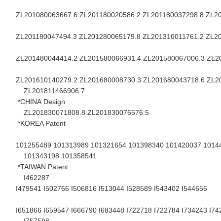
ZL201080063667.6 ZL201180020586.2 ZL201180037298.8 ZL2
ZL201180047494.3 ZL201280065179.8 ZL201310011761.2 ZL2
ZL201480044414.2 ZL201580066931.4 ZL201580067006.3 ZL2
ZL201610140279.2 ZL201680008730.3 ZL201680043718.6 ZL2
ZL201811466906.7
*CHINA Design
ZL201830071808.8 ZL201830076576.5
*KOREA Patent
101255489 101313989 101321654 101398340 101420037 1014
101343198 101358541
*TAIWAN Patent
I462287
I479541 I502766 I506816 I513044 I528589 I543402 I544656
I651866 I659547 I666790 I683448 I722718 I722784 I734243 I74
I757598