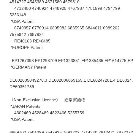
4514727 4545389 4671580 4679810
4712450 4748924 4748925 4767987 4781599 4794799
5236148
*USA Patent
6749957 6770914 6805982 6835965 6844611 6989202
7575942 7687824
RE40163 RE40485
*EUROPE Patent
EP1267393 EP1298709 EP1323851 EP1335435 EP1614775 E
*GERMANY Patent
DE602005049276.3 DE602006059155.1 DE60247281.4 DE6024
DE60351739
《Non-Exclusive License》 通常実施権
*JAPAN Patents
4302469 4528489 4823466 5255759
*USA Patent
6869702 7501299 7547925 7691202 7714340 7812421 7872272