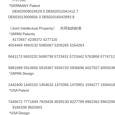
*GERMANY Patent
DE602009024529.5 DE602011041412.7
DE602013000656.3 DE602016042893.8
《Joint Intellectual Property》 共同知的財産
*JAPAN Patents
4172657 4238372 4277116
4554469 4943132 5085067 5205265 5254263
5641173 5653232 5690738 5723431 5723442 5763858 5774712
5881689 5914656 5918367 5934720 5936696 6027027 6059238
*JAPAN Design
1442400 1445102 1454616 1470356 1470951 1594277 1594418
*USA Patent
7445672 7771849 7829435 8039130 8227789 8962362 8963290
9184338 9502603
*USA Design