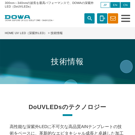
300nm～340nmの波長を最高パフォーマンスで、DOWAの深紫外
JP
EN
CN
LED（DoUVLEDs）
search
phonelink_ring
HOME UV LED（深紫外LED）
> 技術情報
技術情報
DoUVLEDsのテクノロジー
高性能な深紫外LEDに不可欠な高品質AINテンプレートの技
術をベースに、革新的なエピタキシャル成長と卓越した加工